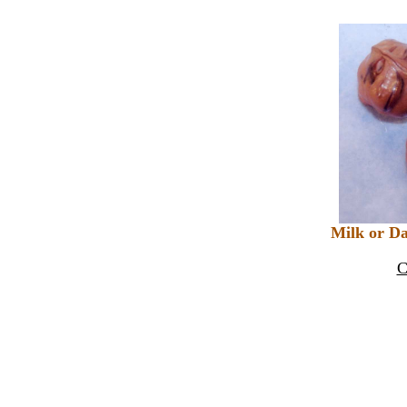
Milk or Da
C